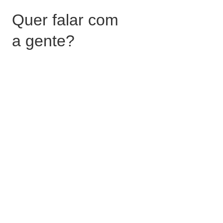
Quer falar com
a gente?
contato@contato.com.br
De segunda a sexta das 9h às 18h
Sábado das 9h às 12h
Menu
Home
Blog
Contato
Equipe
Sobre Nós
Termos
Política de privacidade
Criação do site ETERNA © Agência W3M> Todos os direitos
reservados